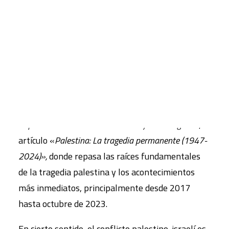
seguridad de todo Oriente Medio y la zona
euromediterránea.
CART
Tu carrito está vacío.
Bichara Khader
, profesor emérito de la
Universidad Católica de Lovaina y fundador del
Centro de Estudios e Investigación sobre el
Mundo Árabe Contemporáneo escribe para la
sección
ENSAYO
del
número 165
de la revista
Papeles de relaciones ecosociales y cambio global
, el
artículo «
Palestina: La tragedia permanente (1947-
2024)»,
donde repasa las raíces fundamentales
de la tragedia palestina y los acontecimientos
más inmediatos, principalmente desde 2017
hasta octubre de 2023.
En cierto sentido, el conflicto palestino-israelí es