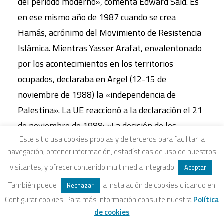
del periodo moderno», comenta Edward Said. Es
en ese mismo año de 1987 cuando se crea
Hamás, acrónimo del Movimiento de Resistencia
Islámica. Mientras Yasser Arafat, envalentonado
por los acontecimientos en los territorios
ocupados, declaraba en Argel (12-15 de
noviembre de 1988) la «independencia de
Palestina». La UE reaccionó a la declaración el 21
de noviembre de 1988: «La decisión de los
Este sitio usa cookies propias y de terceros para facilitar la
palestinos refleja la voluntad del pueblo
navegación, obtener información, estadísticas de uso de nuestros
palestino de afirmar su identidad nacional». La
visitantes, y ofrecer contenido multimedia integrado
.
Aceptar
OLP en el exilio fue rehabilitada para gran
También puede
la instalación de cookies clicando en
Rechazar
disgusto de Israel.
Configurar cookies. Para más información consulte nuestra
Política
Lamentablemente, la invasión iraquí de Kuwait (2
de cookies