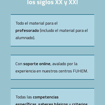
los siglos XX y XXI
múltiples
variantes.
Las
opciones
Todo el material para el
se
profesorado
(incluido el material para el
pueden
alumnado).
elegir
en
la
página
Con
soporte online
, avalado por la
de
producto
experiencia en nuestros centros FUHEM.
Todas las
competencias
específicas
,
saberes básicos
y
criterios