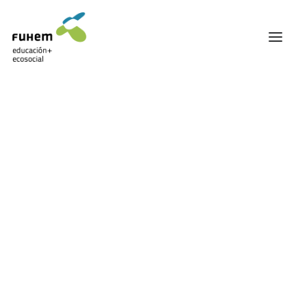
FUHEM
ÁREA EDUCATIVA
ÁREA ECOSOCIAL
60 ANIVERSARIO
PATRONATO Y EQUIPO DIRECTIVO
Actualidad
TRANSPARENCIA Y BUENAS PRÁCTICAS
TRAYECTORIA
PREMIOS Y RECONOCIMIENTOS
TRABAJAMOS EN RED
TRABAJA EN FUHEM
COMUNIDAD FUHEM