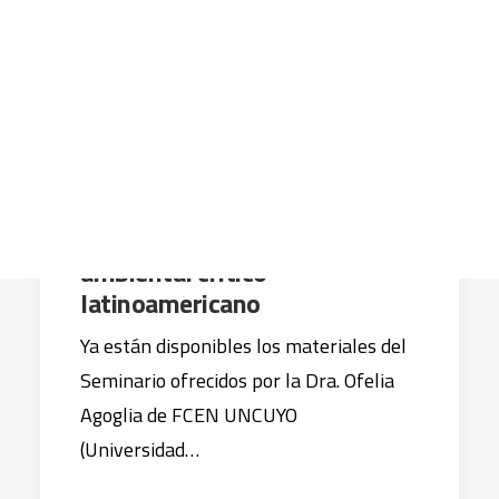
CART
Tu carrito está vacío.
6 septiembre, 2017
La crisis ecosocial desde la
perspectiva del pensamiento
ambiental crítico
latinoamericano
Ya están disponibles los materiales del
Seminario ofrecidos por la Dra. Ofelia
Agoglia de FCEN UNCUYO
(Universidad…