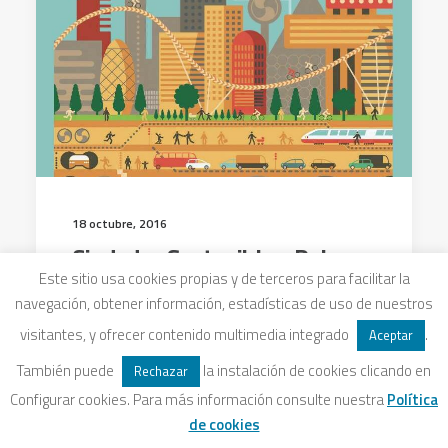
18 octubre, 2016
Ciudades Sostenibles. Del
Este sitio usa cookies propias y de terceros para facilitar la
sueño a la acción. La Situación
navegación, obtener información, estadísticas de uso de nuestros
del Mundo 2016.
visitantes, y ofrecer contenido multimedia integrado
.
Aceptar
Más de la mitad de la población mundial
También puede
la instalación de cookies clicando en
Rechazar
vive en áreas urbanas, y ese porcentaje
Configurar cookies. Para más información consulte nuestra
Política
puede duplicarse de aquí al año 2050.…
de cookies