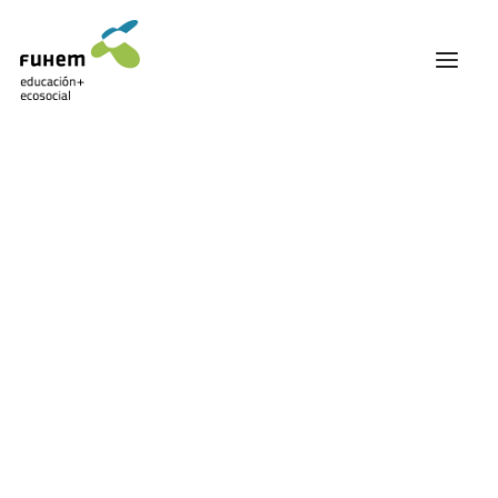
FUHEM
ÁREA EDUCATIVA
ÁREA ECOSOCIAL
60 ANIVERSARIO
PATRONATO Y EQUIPO DIRECTIVO
Formación
TRANSPARENCIA Y BUENAS PRÁCTICAS
TRAYECTORIA
PREMIOS Y RECONOCIMIENTOS
TRABAJAMOS EN RED
TRABAJA EN FUHEM
COMUNIDAD FUHEM