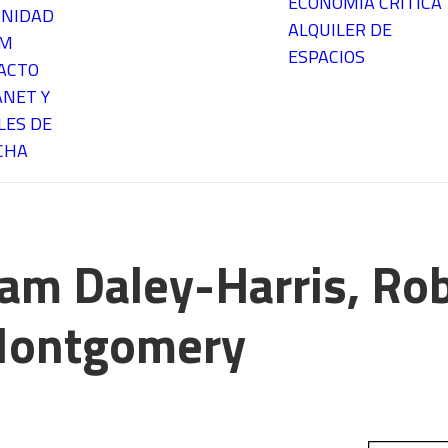
ECONOMÍA CRÍTICA
NIDAD
ALQUILER DE
EM
ESPACIOS
ACTO
ANET Y
LES DE
CHA
am Daley-Harris, Rob
 Montgomery