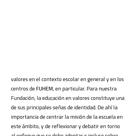
Maldonado Barahona
, Licenciada en Filosofía,
Profesora de Filosofía y Ética en Educación
CART
Tu carrito está vacío.
Secundaria en un Instituto del País Vasco. La
jornada fue moderada por
María González Reyes
,
profesora del Colegio Santa Cristina de FUHEM.
El objetivo de esta sesión fue favorecer la
reflexión sobre el sentido de la educación en
valores en el contexto escolar en general y en los
centros de
FUHEM
, en particular. Para nuestra
Fundación, la educación en valores constituye una
de sus principales señas de identidad. De ahí la
importancia de centrar la misión de la escuela en
este ámbito, y de reflexionar y debatir en torno
al enfoque que se debe adoptar e incluso sobre