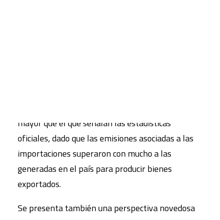
en España desde 1990 hasta la actualidad. El
texto pone de manifiesto el papel de las
CART
diferentes actividades y gases, y compara la
Tu carrito está vacío.
evolución española con la de la Unión Europea. El
libro resalta también que el crecimiento de las
emisiones, del cual puede considerarse
responsable a la demanda interior española, fue
durante la etapa del boom económico mucho
mayor que el que señalan las estadísticas
oficiales, dado que las emisiones asociadas a las
importaciones superaron con mucho a las
generadas en el país para producir bienes
exportados.
Se presenta también una perspectiva novedosa