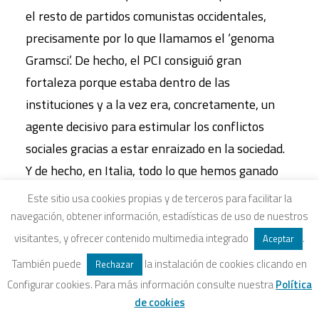
el resto de partidos comunistas occidentales,
precisamente por lo que llamamos el ‘genoma
Gramsci’. De hecho, el PCI consiguió gran
fortaleza porque estaba dentro de las
instituciones y a la vez era, concretamente, un
agente decisivo para estimular los conflictos
sociales gracias a estar enraizado en la sociedad.
Y de hecho, en Italia, todo lo que hemos ganado
en términos de derechos lo han logrado las
Este sitio usa cookies propias y de terceros para facilitar la
fuerzas de oposición, logros que luego se
navegación, obtener información, estadísticas de uso de nuestros
consolidaron gracias al nuevo equilibrio de poder
visitantes, y ofrecer contenido multimedia integrado
.
Aceptar
al nivel institucional.
También puede
la instalación de cookies clicando en
Rechazar
Configurar cookies. Para más información consulte nuestra
Política
Esta herencia política se desintegró en las
de cookies
décadas de 1970 y 1980 hasta la propia