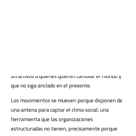
sindicatos e incluso más las instituciones que,
tomadas como un todo, constituyen el contexto
CART
político democrático) tienden a esclerotizarse, si
Tu carrito está vacío.
no a convertirse en paquidermos completamente
inmóviles bajo el enorme peso de su obesidad
organizativa. Esa es la razón por la que cualquier
avance histórico es calificado de movimiento
insurgente, y por lo que los movimientos resultan
atractivos a quienes quieren cambiar el mundo y
que no siga anclado en el presente.
Los movimientos se mueven porque disponen de
una antena para captar el clima social, una
herramienta que las organizaciones
estructuradas no tienen, precisamente porque