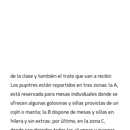
CART
Tu carrito está vacío.
Al poco rato, se les pide que suban. En la puerta
del aula, el profesorado reparte unas letras que
deben lucir en sus prendas colgadas por un
imperdible: la A, B o C determinará su sitio dentro
de la clase y también el trato que van a recibir.
Los pupitres están repartidos en tres zonas: la A,
está reservada para mesas individuales donde se
ofrecen algunas golosinas y sillas provistas de un
cojín o manta; la B dispone de mesas y sillas en
hilera y sin extras; por último, en la zona C,
donde son dirigidas todas las alumnas y quienes