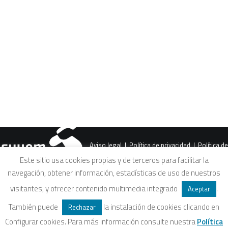
CART
Tu carrito está vacío.
PREV
Aviso legal
|
Política de privacidad
|
Política de
Este sitio usa cookies propias y de terceros para facilitar la
navegación, obtener información, estadísticas de uso de nuestros
cookies
|
Condiciones legales de venta
visitantes, y ofrecer contenido multimedia integrado
.
Aceptar
También puede
la instalación de cookies clicando en
Rechazar
Configurar cookies. Para más información consulte nuestra
Política