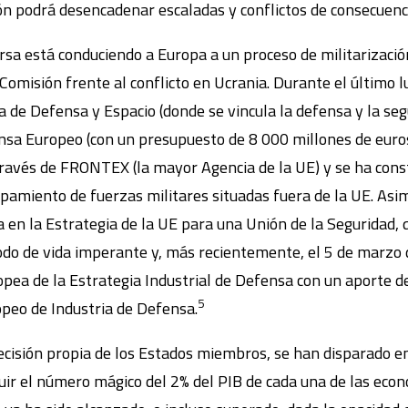
ión podrá desencadenar escaladas y conflictos de consecuenc
sa está conduciendo a Europa a un proceso de militarizaci
Comisión frente al conflicto en Ucrania. Durante el último l
a de Defensa y Espacio (donde se vincula la defensa y la seg
ensa Europeo (con un presupuesto de 8 000 millones de euro
 través de FRONTEX (la mayor Agencia de la UE) y se ha con
pamiento de fuerzas militares situadas fuera de la UE. Asim
en la Estrategia de la UE para una Unión de la Seguridad, q
modo de vida imperante y, más recientemente, el 5 de marzo 
opea de la Estrategia Industrial de Defensa con un aporte d
5
peo de Industria de Defensa.
ecisión propia de los Estados miembros, se han disparado en
uir el número mágico del 2% del PIB de cada una de las eco