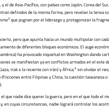
 y el de Asia-Pacífico, con países como Japón, Corea del Sur, 
ntran definidos de la misma forma, pero revelan la tensa c
3
lismo
que pugnan por el liderazgo y protagonizan la fragm
ncierto, pero que apunta hacia un mundo multipolar con cad
amiento de diferentes bloques económicos. El auge económi
noamérica) ha provocado inquietud en Washington dando cart
siones se manifiestan ya en conflictos armados en el este d
4
Gaza, Irak o la reciente con Irán) y África,
sin olvidar el rie
 (fricciones entre Filipinas y China, la cuestión taiwanesa o 
).
el que nadie dice querer la guerra, pero en el que todo el 
, en cuyas circunstancias, nadie logrará controlar los acon