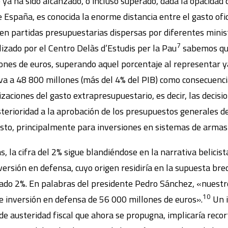
a ha sido alcanzado, o incluso superado, dada la opacidad q
 España, es conocida la enorme distancia entre el gasto ofic
o en partidas presupuestarias dispersas por diferentes minis
7
alizado por el Centro Delàs d’Estudis per la Pau
sabemos que
ones de euros, superando aquel porcentaje al representar y
eva a 48 800 millones (más del 4% del PIB) como consecuenci
zaciones del gasto extrapresupuestario, es decir, las decis
terioridad a la aprobación de los presupuestos generales de
to, principalmente para inversiones en sistemas de armas y
, la cifra del 2% sigue blandiéndose en la narrativa belicist
versión en defensa, cuyo origen residiría en la supuesta brec
nado 2%. En palabras del presidente Pedro Sánchez, «nuestr
10
de inversión en defensa de 56 000 millones de euros».
Un i
e austeridad fiscal que ahora se propugna, implicaría recor