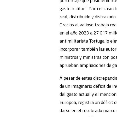
porcentaje que posiblemente y
6
gasto militar.
Para el caso de
real, distribuido y disfrazad
Gracias al valioso trabajo re
en el año 2023 a 27 617 mill
antimilitarista Tortuga lo el
incorporar también las autori
ministros y ministras con pos
aprueban ampliaciones de gas
A pesar de estas discrepancias
de un imaginario déficit de in
del gasto actual y el mencio
Europea, registra un déficit 
darse en el recobrado marco d