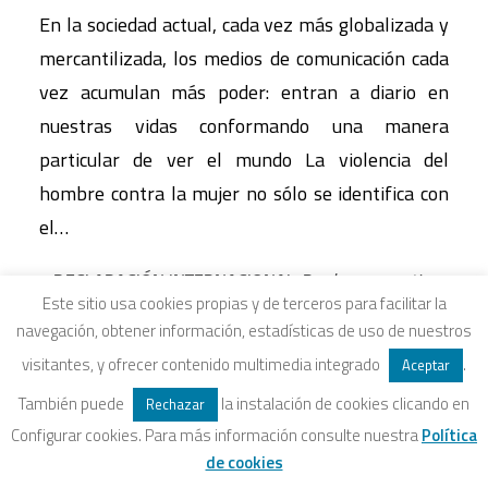
En la sociedad actual, cada vez más globalizada y
mercantilizada, los medios de comunicación cada
vez acumulan más poder: entran a diario en
nuestras vidas conformando una manera
particular de ver el mundo La violencia del
hombre contra la mujer no sólo se identifica con
el…
DECLARACIÓN INTERNACIONAL. Por la perspectiva
Este sitio usa cookies propias y de terceros para facilitar la
de género en la Economía Social Solidaria
navegación, obtener información, estadísticas de uso de nuestros
13 de noviembre de 2015
visitantes, y ofrecer contenido multimedia integrado
.
Aceptar
El Salmón Contracorriente
También puede
la instalación de cookies clicando en
Rechazar
En noviembre de 2013, en el Encuentro
Configurar cookies. Para más información consulte nuestra
Política
Internacional de la Red Intercontinental de
de cookies
Promoción de la Economía Social Solidaria