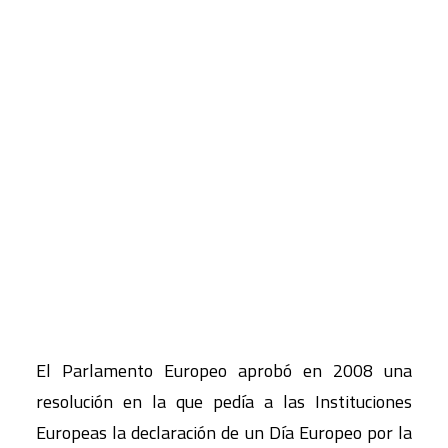
La igualdad salarial, un objetivo
pendiente
CART
UGT. Secretaría de Igualdad
Tu carrito está vacío.
22 de febrero de 2016. Día
de la Igualdad Salarial.
32 págs.
El Parlamento Europeo aprobó en 2008 una
resolución en la que pedía a las Instituciones
Europeas la declaración de un Día Europeo por la