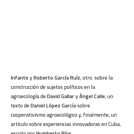
Dossier Agroecología: un
paso más hacia la calidad de
CART
vida
Tu carrito está vacío.
Este Dossier recoge cuatro sugerentes artículos:
uno sobre metabolismo agrario firmado de forma
colectiva por:
Gloria I. Guzmán
,
Manuel González
de Molina
,
Eduardo Aguilera
,
David Soto
,
Juan
Infante
y
Roberto García Ruíz
, otro sobre la
construcción de sujetos políticos en la
agroecología de
David Gallar
y
Ángel Calle
, un
texto de
Daniel López García
sobre
cooperativismo agroecológico y, finalmente, un
artículo sobre experiencias innovadoras en Cuba,
escrito por
Humberto Ríos
.