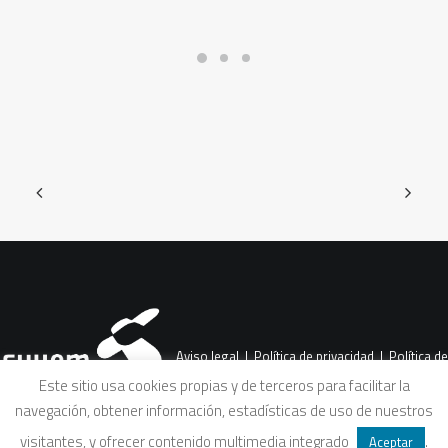
Aviso legal
|
Política de privacidad
|
Política de
Este sitio usa cookies propias y de terceros para facilitar la
navegación, obtener información, estadísticas de uso de nuestros
cookies
|
Condiciones legales de venta
visitantes, y ofrecer contenido multimedia integrado
.
Aceptar