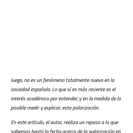
Durante el año 2020, marcado por la pandemia de
la COVID-19, se ha disparado el uso de la idea de
CART
polarización para describir la política y sociedad
Tu carrito está vacío.
españolas.
Aún nos queda mucho por entender en qué medida
esta supuesta polarización está relacionada con los
distintos efectos de la enfermedad y la gestión de
los mismos por parte de los gobiernos, pero, desde
luego, no es un fenómeno totalmente nuevo en la
sociedad española. Lo que sí es más reciente es el
interés académico por entender, y en la medida de lo
posible medir y explicar, esta polarización.
En este artículo, el autor, realiza un repaso a lo que
sabemos hasta la fecha acerca de la polarización en