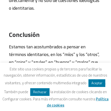
directamente y no solo de cuestiones ideológicas
o identitarias.
Conclusión
Estamos tan acostumbrados a pensar en
términos identitarios, en los “míos” y los “otros”,
en “rojos” y “azules”, en “buenos” y “malos” que
Este sitio usa cookies propias y de terceros para facilitar la
cuesta poner en marcha actuaciones que
navegación, obtener información, estadísticas de uso de nuestros
trasciendan esta dinámica polarizadora. Además,
visitantes, y ofrecer contenido multimedia integrado
.
Aceptar
se trata de un círculo vicioso porque siempre
También puede
la instalación de cookies clicando en
Rechazar
podemos culpar a los otros de no moverse
Configurar cookies. Para más información consulte nuestra
Política
suﬁcientemente en nuestra dirección. Bajo esas
de cookies
condiciones, el bloqueo está asegurado. Pero este