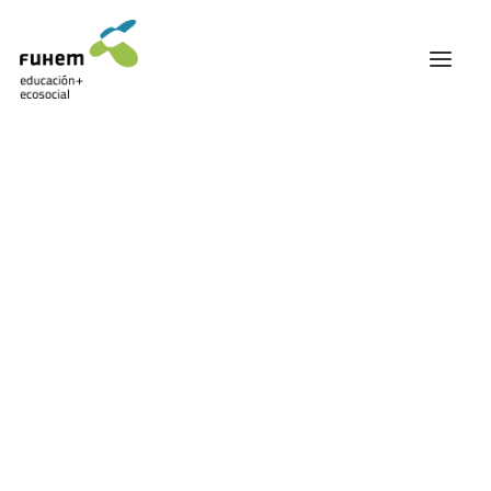
FUHEM
ÁREA EDUCATIVA
ÁREA ECOSOCIAL
60 ANIVERSARIO
PATRONATO Y EQUIPO DIRECTIVO
Educación
TRANSPARENCIA Y BUENAS PRÁCTICAS
TRAYECTORIA
PREMIOS Y RECONOCIMIENTOS
TRABAJAMOS EN RED
TRABAJA EN FUHEM
COMUNIDAD FUHEM