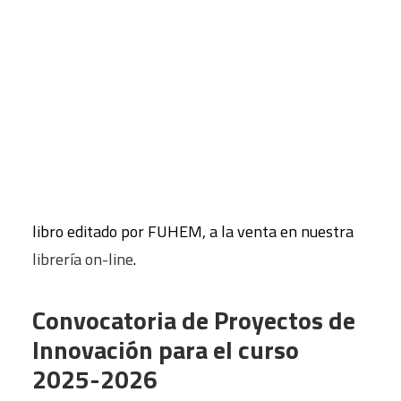
recibidas y asigna un presupuesto para la
realización de los que son aprobados.
CART
Tu carrito está vacío.
En esta página podéis encontrar la mayoría de
estos proyectos, presentados como cuadernillos
individuales, que pueden consultarse y
descargarse de forma gratuita. La recopilación de
cada curso se publica, de forma conjunta, en un
libro editado por FUHEM, a la venta en nuestra
librería on-line
.
Convocatoria de Proyectos de
Innovación para el curso
2025-2026