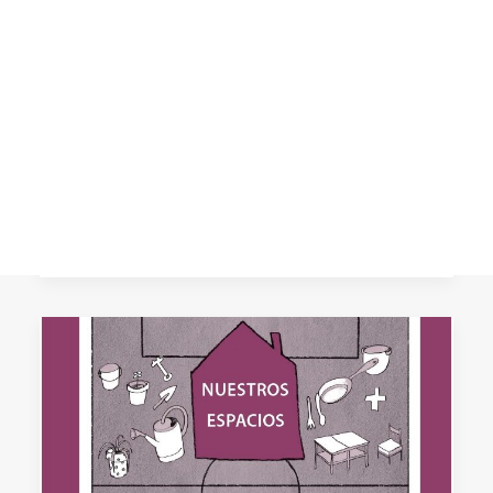
cooperativo y TICs para
mejorar en inglés (Colegio
CART
Montserrat)
Tu carrito está vacío.
Proyecto interdisciplinar que potencia el
gusto por aprender y mejorar la
competencia comunicativa en inglés en
varios…