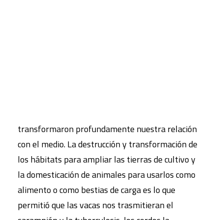
Global
,
CART
Las epidemias no son fenómenos naturales. Hay
Tu carrito está vacío.
que verlas, más bien, como fenómenos
sociohistóricos de aparición relativamente
reciente. Las primeras epidemias humanas
surgieron en el contexto de la revolución neolítica.
La expansión de la agricultura y la ganadería
transformaron profundamente nuestra relación
con el medio. La destrucción y transformación de
los hábitats para ampliar las tierras de cultivo y
la domesticación de animales para usarlos como
alimento o como bestias de carga es lo que
permitió que las vacas nos trasmitieran el