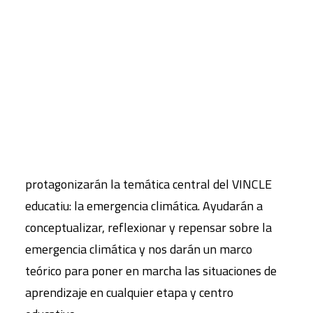
2030 y los Objetivos de Desarrollo Sostenible
(ODS) queremos hablar, compartir y crear diseños
CART
Tu carrito está vacío.
pedagógicos de aula que pivoten sobre la crisis
ecológica y ayuden a trabajar desde lo
estrictamente curricular en las distintas etapas
educativas esta problemática tan trascendental.
Para desarrollar el encuentro 3 grandes expertos
protagonizarán la temática central del VINCLE
educatiu: la emergencia climática. Ayudarán a
conceptualizar, reflexionar y repensar sobre la
emergencia climática y nos darán un marco
teórico para poner en marcha las situaciones de
aprendizaje en cualquier etapa y centro