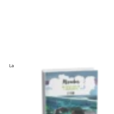
mirada ecosocial en todas sus dimensiones
(objetivos de aprendizaje, contenidos, método,
CART
imágenes, lenguaje, etc.).
Tu carrito está vacío.
Acaban de publicarse los dos últimos materiales
que completan la colección:
Miradas, para 2º de ESO
La