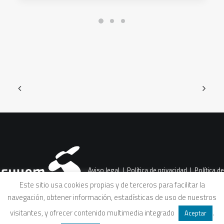
Aviso legal
|
Política de privacidad
|
Política de
Este sitio usa cookies propias y de terceros para facilitar la
navegación, obtener información, estadísticas de uso de nuestros
cookies
|
Condiciones legales de venta
visitantes, y ofrecer contenido multimedia integrado
.
Aceptar