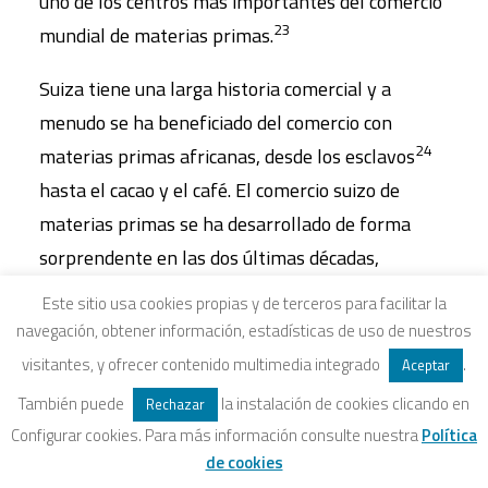
uno de los centros más importantes del comercio
23
mundial de materias primas.
Suiza tiene una larga historia comercial y a
menudo se ha beneficiado del comercio con
24
materias primas africanas, desde los esclavos
hasta el cacao y el café. El comercio suizo de
materias primas se ha desarrollado de forma
sorprendente en las dos últimas décadas,
25
sobreviviendo indemne a la crisis financiera.
En
Este sitio usa cookies propias y de terceros para facilitar la
2016, Suiza generó el 3,7% de su PIB gracias al
navegación, obtener información, estadísticas de uso de nuestros
comercio de materias primas, un porcentaje
visitantes, y ofrecer contenido multimedia integrado
.
Aceptar
26
superior al de la banca o el turismo.
En 2017,
También puede
la instalación de cookies clicando en
Rechazar
las cinco mayores empresas suizas por volumen
Configurar cookies. Para más información consulte nuestra
Política
de negocio eran comercializadoras de materias
de cookies