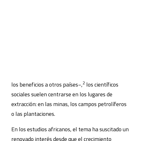
FONDO
un ensayo de
Gregor Dobler
y
Rita
Kesselring
titulado
Extractivismo suizo: el papel de
CART
1
Suiza en el sector del cobre en Zambia
,
que trata
Tu carrito está vacío.
sobre la infraestructura económica del
extractivismo y su papel en el capitalismo global.
Al analizar el extractivismo −dependencia de los
países de la exportación de materias primas que
crea dependencia económica y política y redirige
2
los beneficios a otros países−,
los científicos
sociales suelen centrarse en los lugares de
extracción: en las minas, los campos petrolíferos
o las plantaciones.
En los estudios africanos, el tema ha suscitado un
renovado interés desde que el crecimiento