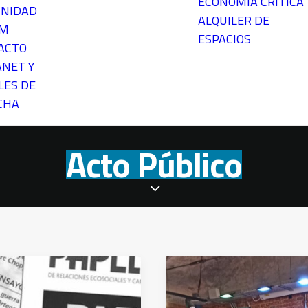
ECONOMÍA CRÍTICA
NIDAD
ALQUILER DE
EM
ESPACIOS
ACTO
ANET Y
LES DE
CHA
Acto Público