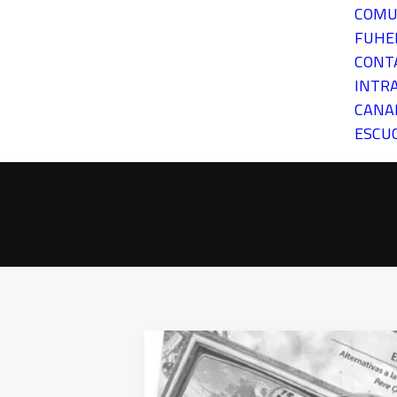
COMU
FUH
CONT
INTR
CANA
ESCU