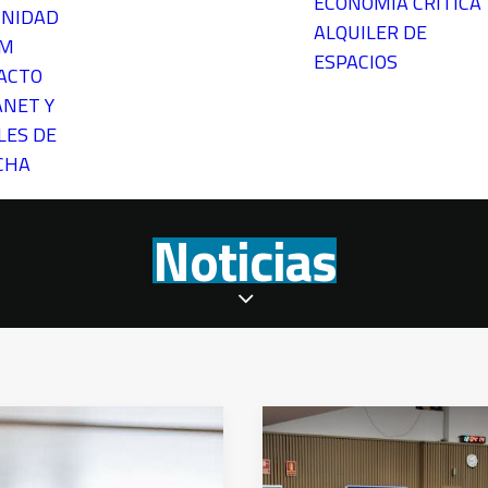
ECONOMÍA CRÍTICA
NIDAD
ALQUILER DE
EM
ESPACIOS
ACTO
ANET Y
LES DE
CHA
Noticias