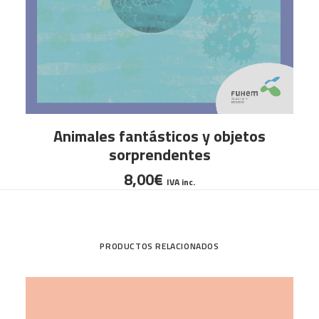
AÑADIR AL CARRITO
Animales fantásticos y objetos
sorprendentes
8,00
€
IVA inc.
PRODUCTOS RELACIONADOS