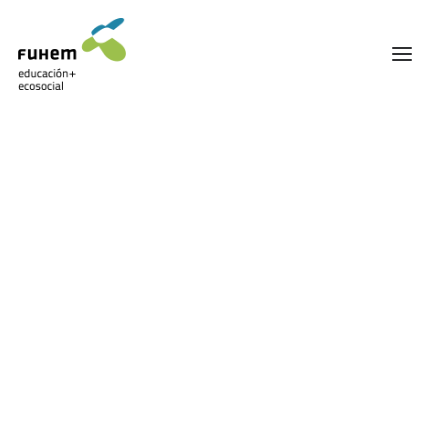
FUHEM
ÁREA EDUCATIVA
ÁREA ECOSOCIAL
60 ANIVERSARIO
PATRONATO Y EQUIPO DIRECTIVO
TRANSPARENCIA Y BUENAS PRÁCTICAS
TRAYECTORIA
PREMIOS Y RECONOCIMIENTOS
TRABAJAMOS EN RED
TRABAJA EN FUHEM
COMUNIDAD FUHEM