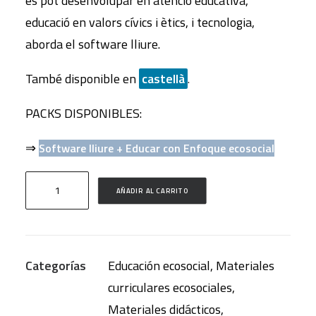
es pot desenvolupar en atenció educativa,
educació en valors cívics i ètics, i tecnologia,
aborda el software lliure.
També disponible en
castellà
.
PACKS DISPONIBLES:
⇒
Software lliure + Educar con Enfoque ecosocial
Software
AÑADIR AL CARRITO
lliure
cantidad
Categorías
Educación ecosocial
,
Materiales
curriculares ecosociales
,
Materiales didácticos
,