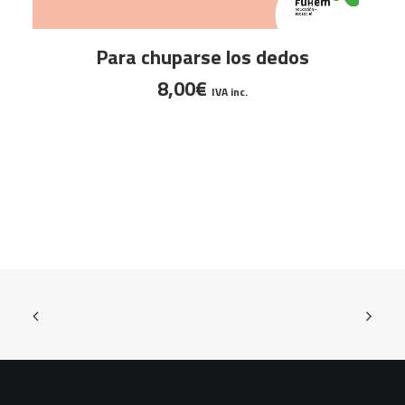
AÑADIR AL CARRITO
Para chuparse los dedos
8,00
€
IVA inc.