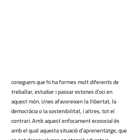
discutint. Discuteixen sobre la llibertat, sobre la
democràcia, sobre el consumisme o sobre la
CART
Tu carrito está vacío.
tecnologia. Tots aquests temes estan filats en
aquesta situació d’aprenentatge pel software
lliure.
Les nostres vides estan profundament
digitalitzades i per això és necessari que
coneguem que hi ha formes molt diferents de
treballar, estudiar i passar estones d’oci en
aquest món. Unes afavoreixen la llibertat, la
democràcia o la sostenibilitat, i altres, tot el
contrari. Amb aquest enfocament ecosocial és
amb el qual aquesta situació d’aprenentatge, que