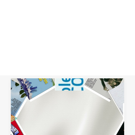
EN LA CIUDAD: Selección de
Artículos
CART
Recopilación de artículos de revistas
Tu carrito está vacío.
como: Feminismos, Revista de Economía
Crítica, Cuadernos de Relaciones
Laborales,…