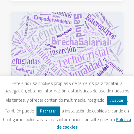
Este sitio usa cookies propias y de terceros para facilitar la
navegación, obtener información, estadísticas de uso de nuestros
visitantes, y ofrecer contenido multimedia integrado
.
Aceptar
29 febrero, 2016
También puede
la instalación de cookies clicando en
Rechazar
RECOMENDACIONES CDV
Configurar cookies. Para más información consulte nuestra
Política
de cookies
Mañana se celebra el Día Internacional