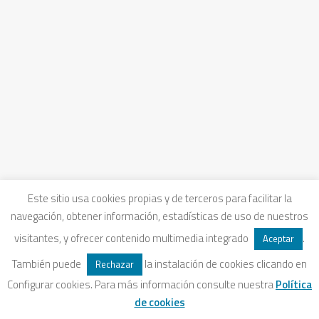
1 diciembre, 2021
Cambio climático. Análisis
Documental
Recopilación de recursos que aborda la
cuestión del cambio climático desde
Este sitio usa cookies propias y de terceros para facilitar la
diferentes ámbitos y perspectivas,
navegación, obtener información, estadísticas de uso de nuestros
causas,…
visitantes, y ofrecer contenido multimedia integrado
.
Aceptar
También puede
la instalación de cookies clicando en
Rechazar
Configurar cookies. Para más información consulte nuestra
Política
de cookies