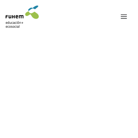
FUHEM
ÁREA EDUCATIVA
ÁREA ECOSOCIAL
60 ANIVERSARIO
PATRONATO Y EQUIPO DIRECTIVO
Ecosocial
TRANSPARENCIA Y BUENAS PRÁCTICAS
TRAYECTORIA
PREMIOS Y RECONOCIMIENTOS
TRABAJAMOS EN RED
TRABAJA EN FUHEM
COMUNIDAD FUHEM