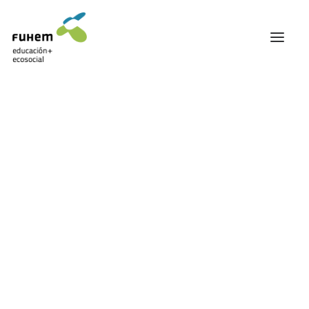
FUHEM
ÁREA EDUCATIVA
ÁREA ECOSOCIAL
60 ANIVERSARIO
PATRONATO Y EQUIPO DIRECTIVO
Análisis
TRANSPARENCIA Y BUENAS PRÁCTICAS
TRAYECTORIA
PREMIOS Y RECONOCIMIENTOS
TRABAJAMOS EN RED
TRABAJA EN FUHEM
COMUNIDAD FUHEM