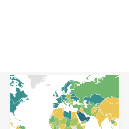
migratorias y discurso de la
involución en la UE
CART
Análisis de los cambios demográficos
Tu carrito está vacío.
ocurridos en Europa en las últimas
décadas y examen de las políticas
migratorias…