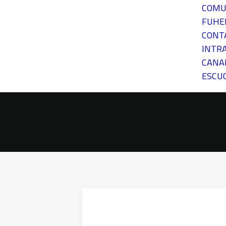
COMU
FUH
CONT
INTR
CANA
ESCU