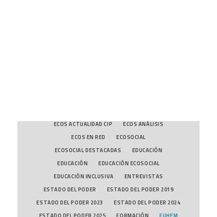
DESTACADAS
DESTACADAS EDUCACIÓN
DESTACADAS FUHEM
DIALOGOS
CART
DIVERSIDAD Y MIGRACIONES
Tu carrito está vacío.
DIVERSIDAD Y MIGRACIONES
DOSIERES ECOSOCIALES
DOSSIERES
DPD
ECOLOGÍA POLÍTICA
ECONOMÍA ECOLÓGICA
ECONOMÍA ECOLÓGICA
ECONOMÍA INCLUSIVA
ECONOMÍA POLÍTICA Y CRISIS
ECONOMÍA POLÍTICA Y CRISIS
ECOS A FONDO
ECOS ACTUALIDAD CIP
ECOS ANÁLISIS
ECOS EN RED
ECOSOCIAL
ECOSOCIAL DESTACADAS
EDUCACIÓN
EDUCACIÓN
EDUCACIÓN ECOSOCIAL
EDUCACIÓN INCLUSIVA
ENTREVISTAS
ESTADO DEL PODER
ESTADO DEL PODER 2019
ESTADO DEL PODER 2023
ESTADO DEL PODER 2024
ESTADO DEL PODER 2025
FORMACIÓN
FUHEM