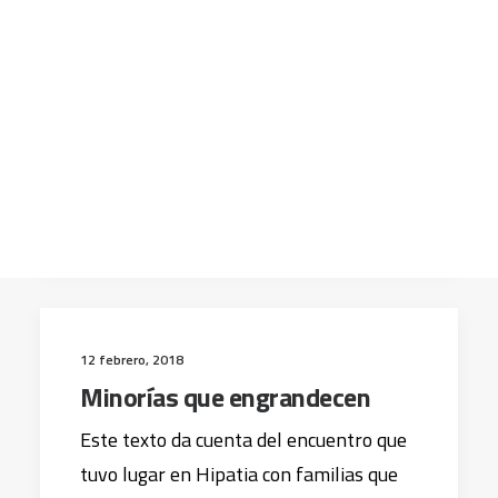
Últimas actividades y
publicaciones de FUHEM
Ecosocial
CART
Tu carrito está vacío.
Desde el último Boletín Intercentros, el
Área Ecosocial de FUHEM ha publicado
nuevos libros y revistas tanto
impresas…
12 febrero, 2018
Minorías que engrandecen
Este texto da cuenta del encuentro que
tuvo lugar en Hipatia con familias que