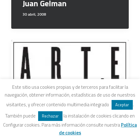
Juan Gelman
30 abril, 2008
Este sitio usa cookies propias y de terceros para facilitar la
navegación, obtener información, estadísticas de uso de nuestros
visitantes, y ofrecer contenido multimedia integrado
.
Aceptar
También puede
la instalación de cookies clicando en
Rechazar
Configurar cookies. Para más información consulte nuestra
Política
de cookies