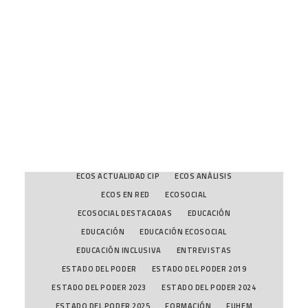
DESTACADAS
DESTACADAS EDUCACIÓN
DESTACADAS FUHEM
DIALOGOS
CART
DIVERSIDAD Y MIGRACIONES
Tu carrito está vacío.
DIVERSIDAD Y MIGRACIONES
DOSIERES ECOSOCIALES
DOSSIERES
DPD
ECOLOGÍA POLÍTICA
ECONOMÍA ECOLÓGICA
ECONOMÍA ECOLÓGICA
ECONOMÍA INCLUSIVA
ECONOMÍA POLÍTICA Y CRISIS
ECONOMÍA POLÍTICA Y CRISIS
ECOS A FONDO
ECOS ACTUALIDAD CIP
ECOS ANÁLISIS
ECOS EN RED
ECOSOCIAL
ECOSOCIAL DESTACADAS
EDUCACIÓN
EDUCACIÓN
EDUCACIÓN ECOSOCIAL
EDUCACIÓN INCLUSIVA
ENTREVISTAS
ESTADO DEL PODER
ESTADO DEL PODER 2019
ESTADO DEL PODER 2023
ESTADO DEL PODER 2024
ESTADO DEL PODER 2025
FORMACIÓN
FUHEM